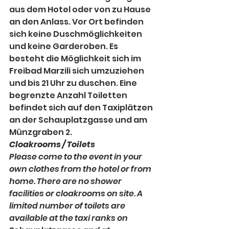
aus dem Hotel oder von zu Hause 
an den Anlass. Vor Ort befinden 
sich keine Duschmöglichkeiten 
und keine Garderoben. Es 
besteht die Möglichkeit sich im 
Freibad Marzili sich umzuziehen 
und bis 21 Uhr zu duschen. Eine 
begrenzte Anzahl Toiletten 
befindet sich auf den Taxiplätzen 
an der Schauplatzgasse und am 
Münzgraben 2.
Cloakrooms / Toilets
Please come to the event in your 
own clothes from the hotel or from 
home. There are no shower 
facilities or cloakrooms on site. A 
limited number of toilets are 
available at the taxi ranks on 