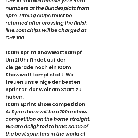
CHF 10. You will receive your start 
numbers at the Bundesplatz from 
3pm. Timing chips must be 
returned after crossing the finish 
line. Lost chips will be charged at 
CHF 100.
100m Sprint Showwettkampf
Um 21 Uhr findet auf der 
Zielgerade noch ein 100m 
Showwettkampf statt. Wir 
freuen uns einige der besten 
Sprinter. der Welt am Start zu 
haben.
100m sprint show competition
At 9 pm there will be a 100m show 
competition on the home straight. 
We are delighted to have some of 
the best sprinters in the world at 