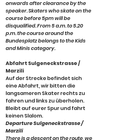
onwards after clearance by the 
speaker. Skaters who skate on the 
course before 5pm will be 
disqualified. From 5 a.m. to 5.20 
p.m. the course around the 
Bundesplatz belongs to the Kids 
and Minis category.
Abfahrt Sulgeneckstrasse / 
Marzili
Auf der Strecke befindet sich 
eine Abfahrt, wir bitten die 
langsameren Skater rechts zu 
fahren und links zu überholen. 
Bleibt auf eurer Spur und fahrt 
keinen Slalom.
Departure Sulgeneckstrasse / 
Marzili
There is a descent on the route, we 