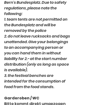
Bern's Bundesplatz. Due to safety 
regulations, please note the 
following:
1. team tents are not permitted on 
the Bundesplatz and will be 
removed by the police
2. do not leave rucksacks and bags 
unattended. Give your belongings 
to an accompanying person or 
you can hand them in without 
liability for 2.- at the start number 
distribution (only as long as space 
is available).
3. the festival benches are 
intended for the consumption of 
food from the food stands.
Garderoben / WC
Bitte kommt direkt umgezogen 