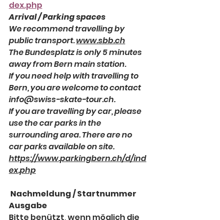
dex.php
Arrival / Parking spaces
We recommend travelling by 
public transport. 
www.sbb.ch
The Bundesplatz is only 5 minutes 
away from Bern main station.
If you need help with travelling to 
Bern, you are welcome to contact 
info@swiss-skate-tour.ch.
If you are travelling by car, please 
use the car parks in the 
surrounding area. There are no 
car parks available on site. 
https://www.parkingbern.ch/d/ind
ex.php
 Nachmeldung / Startnummer 
Ausgabe
Bitte benützt, wenn möglich die 