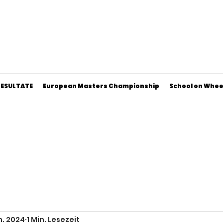
RESULTATE
European Masters Championship
School on Whee
n. 2024
1 Min. Lesezeit