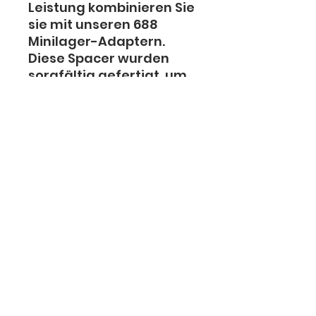
Leistung kombinieren Sie
sie mit unseren 688
Minilager-Adaptern.
Diese Spacer wurden
sorgfältig gefertigt, um
präzise, leicht und
langlebig zu sein und
sicherzustellen, dass sich
Ihre Minilager mit
bemerkenswerter
Geschwindigkeit und
scheinbar endloser
Ausdauer drehen.